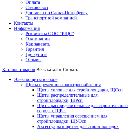
Оплата
Самовывоз
Доставка по Санкт-Петербургу
Транспортной компанией
Контакты
Информация
Реквизиты ООО "РЩС"
О компании
Как заказать
Гарантия
Где купить
Отзывы
Каталог товаров
Весь каталог
Скрыть
Электрощиты в сборе
Щиты временного электроснабжения
Щиты силовые для стройплощадки, ЩСсп
Щиты распределительные для
стройплощадки, ЩРсп
Щиты распределительные для строительного
городка, ЩРсг
Щиты управления освещением для
стройплощадки, ЩУОсп
Аксессуары к щитам для стройплощадок