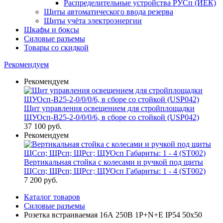
Распределительные устройства РУСп (ИЕК)
Щиты автоматического ввода резерва
Щиты учёта электроэнергии
Шкафы и боксы
Силовые разъемы
Товары со скидкой
Рекомендуем
Рекомендуем
Щит управления освещением для стройплощадки
ЩУОсп-В25-2-0/0/0/6, в сборе со стойкой (USP042)
37 100
руб.
Рекомендуем
Вертикальная стойка с колесами и ручкой под щиты
ЩСсп; ЩРсп; ЩРсг; ЩУОсп Габариты: 1 - 4 (ST002)
7 200
руб.
Каталог товаров
Силовые разъемы
Розетка встраиваемая 16А 250В 1P+N+E IP54 50х50