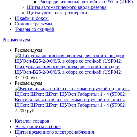
Распределительные устройства РУСп (ИЕК)
Щиты автоматического ввода резерва
Щиты учёта электроэнергии
Шкафы и боксы
Силовые разъемы
Товары со скидкой
Рекомендуем
Рекомендуем
Щит управления освещением для стройплощадки
ЩУОсп-В25-2-0/0/0/6, в сборе со стойкой (USP042)
37 100
руб.
Рекомендуем
Вертикальная стойка с колесами и ручкой под щиты
ЩСсп; ЩРсп; ЩРсг; ЩУОсп Габариты: 1 - 4 (ST002)
7 200
руб.
Каталог товаров
Электрощиты в сборе
Щиты временного электроснабжения