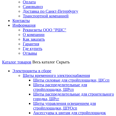
Оплата
Самовывоз
Доставка по Санкт-Петербургу
Транспортной компанией
Контакты
Информация
Реквизиты ООО "РЩС"
О компании
Как заказать
Гарантия
Где купить
Отзывы
Каталог товаров
Весь каталог
Скрыть
Электрощиты в сборе
Щиты временного электроснабжения
Щиты силовые для стройплощадки, ЩСсп
Щиты распределительные для
стройплощадки, ЩРсп
Щиты распределительные для строительного
городка, ЩРсг
Щиты управления освещением для
стройплощадки, ЩУОсп
Аксессуары к щитам для стройплощадок