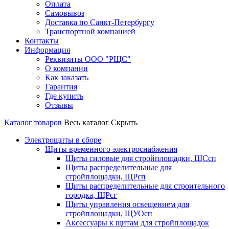
Оплата
Самовывоз
Доставка по Санкт-Петербургу
Транспортной компанией
Контакты
Информация
Реквизиты ООО "РЩС"
О компании
Как заказать
Гарантия
Где купить
Отзывы
Каталог товаров
Весь каталог
Скрыть
Электрощиты в сборе
Щиты временного электроснабжения
Щиты силовые для стройплощадки, ЩСсп
Щиты распределительные для
стройплощадки, ЩРсп
Щиты распределительные для строительного
городка, ЩРсг
Щиты управления освещением для
стройплощадки, ЩУОсп
Аксессуары к щитам для стройплощадок