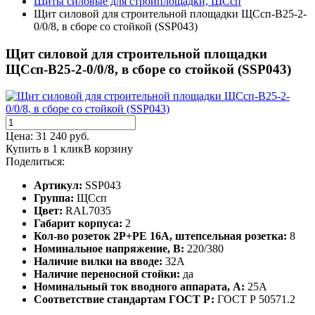
Щиты силовые для стройплощадки, ЩСсп
Щит силовой для строительной площадки ЩСсп-В25-2-
0/0/8, в сборе со стойкой (SSP043)
Щит силовой для строительной площадки
ЩСсп-В25-2-0/0/8, в сборе со стойкой (SSP043)
Цена:
31 240
руб.
Купить в 1 клик
В корзину
Поделиться:
Артикул:
SSP043
Группа:
ЩСсп
Цвет:
RAL7035
Габарит корпуса:
2
Кол-во розеток 2P+PE 16А, штепсельная розетка:
8
Номинальное напряжение, В:
220/380
Наличие вилки на вводе:
32А
Наличие переносной стойки:
да
Номинальный ток вводного аппарата, А:
25А
Соответствие стандартам ГОСТ Р:
ГОСТ Р 50571.2