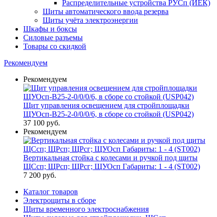
Распределительные устройства РУСп (ИЕК)
Щиты автоматического ввода резерва
Щиты учёта электроэнергии
Шкафы и боксы
Силовые разъемы
Товары со скидкой
Рекомендуем
Рекомендуем
Щит управления освещением для стройплощадки
ЩУОсп-В25-2-0/0/0/6, в сборе со стойкой (USP042)
37 100
руб.
Рекомендуем
Вертикальная стойка с колесами и ручкой под щиты
ЩСсп; ЩРсп; ЩРсг; ЩУОсп Габариты: 1 - 4 (ST002)
7 200
руб.
Каталог товаров
Электрощиты в сборе
Щиты временного электроснабжения