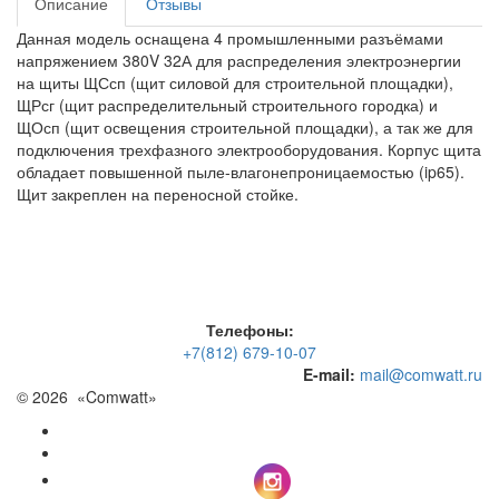
Описание
Отзывы
Данная модель оснащена 4 промышленными разъёмами
напряжением 380V 32А для распределения электроэнергии
на щиты ЩСсп (щит силовой для строительной площадки),
ЩРсг (щит распределительный строительного городка) и
ЩОсп (щит освещения строительной площадки), а так же для
подключения трехфазного электрооборудования. Корпус щита
обладает повышенной пыле-влагонепроницаемостью (ip65).
Щит закреплен на переносной стойке.
Toggle
navigati
Телефоны:
+7(812) 679-10-07
E-mail:
mail@comwatt.ru
© 2026 «
Comwatt
»