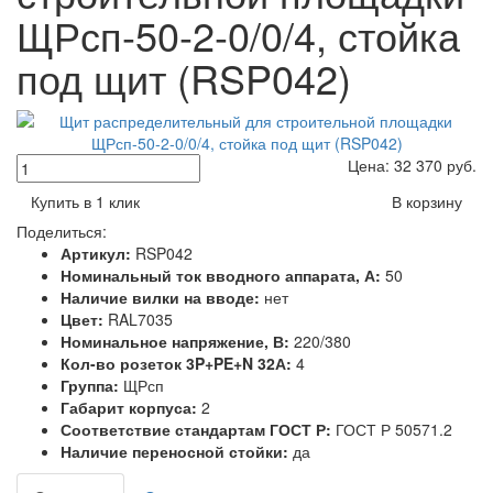
ЩРсп-50-2-0/0/4, стойка
под щит (RSP042)
Цена:
32 370
руб.
Купить в 1 клик
В корзину
Поделиться:
Артикул:
RSP042
Номинальный ток вводного аппарата, А:
50
Наличие вилки на вводе:
нет
Цвет:
RAL7035
Номинальное напряжение, В:
220/380
Кол-во розеток 3P+PE+N 32А:
4
Группа:
ЩРсп
Габарит корпуса:
2
Соответствие стандартам ГОСТ Р:
ГОСТ Р 50571.2
Наличие переносной стойки:
да