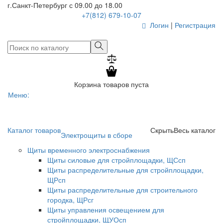
г.Санкт-Петербург
с 09.00 до 18.00
+7(812) 679-10-07
Логин
|
Регистрация
Корзина товаров пуста
Меню:
Toggle
navigati
Каталог товаров
Скрыть
Весь каталог
Электрощиты в сборе
Щиты временного электроснабжения
Щиты силовые для стройплощадки, ЩСсп
Щиты распределительные для стройплощадки,
ЩРсп
Щиты распределительные для строительного
городка, ЩРсг
Щиты управления освещением для
стройплощадки, ЩУОсп