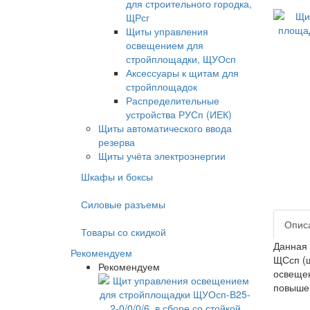
для строительного городка,
ЩРсг
Щиты управления
освещением для
стройплощадки, ЩУОсп
Аксессуары к щитам для
стройплощадок
Распределительные
устройства РУСп (ИЕК)
Щиты автоматического ввода
резерва
Щиты учёта электроэнергии
Шкафы и боксы
Силовые разъемы
Опис
Товары со скидкой
Данная
Рекомендуем
ЩСсп (щ
Рекомендуем
освещен
повышен