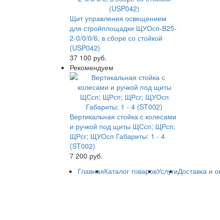
Щит управления освещением
для стройплощадки ЩУОсп-В25-
2-0/0/0/6, в сборе со стойкой
(USP042)
37 100
руб.
Рекомендуем
Вертикальная стойка с колесами
и ручкой под щиты ЩСсп; ЩРсп;
ЩРсг; ЩУОсп Габариты: 1 - 4
(ST002)
7 200
руб.
Главная
Каталог товаров
Услуги
Доставка и о