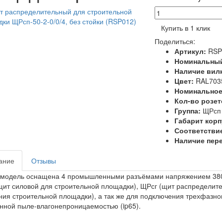
Купить в 1 клик
Поделиться:
Артикул:
RSP
Номинальный 
Наличие вил
Цвет:
RAL703
Номинальное
Кол-во розет
Группа:
ЩРсп
Габарит кор
Соответстви
Наличие пер
ание
Отзывы
 модель оснащена 4 промышленными разъёмами напряжением 380V
ит силовой для строительной площадки), ЩРсг (щит распределите
ия строительной площадки), а так же для подключения трехфазно
ной пыле-влагонепроницаемостью (ip65).