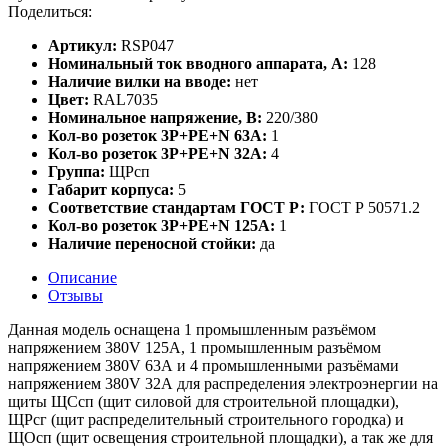
Поделиться:
Артикул:
RSP047
Номинальный ток вводного аппарата, А:
128
Наличие вилки на вводе:
нет
Цвет:
RAL7035
Номинальное напряжение, В:
220/380
Кол-во розеток 3P+PE+N 63А:
1
Кол-во розеток 3P+PE+N 32А:
4
Группа:
ЩРсп
Габарит корпуса:
5
Соответствие стандартам ГОСТ Р:
ГОСТ Р 50571.2
Кол-во розеток 3Р+РЕ+N 125А:
1
Наличие переносной стойки:
да
Описание
Отзывы
Данная модель оснащена 1 промышленным разъёмом
напряжением 380V 125А, 1 промышленным разъёмом
напряжением 380V 63А и 4 промышленными разъёмами
напряжением 380V 32А для распределения электроэнергии на
щиты ЩСсп (щит силовой для строительной площадки),
ЩРсг (щит распределительный строительного городка) и
ЩОсп (щит освещения строительной площадки), а так же для