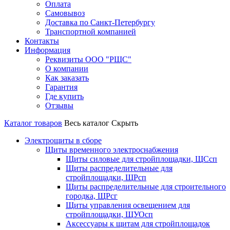
Оплата
Самовывоз
Доставка по Санкт-Петербургу
Транспортной компанией
Контакты
Информация
Реквизиты ООО "РЩС"
О компании
Как заказать
Гарантия
Где купить
Отзывы
Каталог товаров
Весь каталог
Скрыть
Электрощиты в сборе
Щиты временного электроснабжения
Щиты силовые для стройплощадки, ЩСсп
Щиты распределительные для
стройплощадки, ЩРсп
Щиты распределительные для строительного
городка, ЩРсг
Щиты управления освещением для
стройплощадки, ЩУОсп
Аксессуары к щитам для стройплощадок