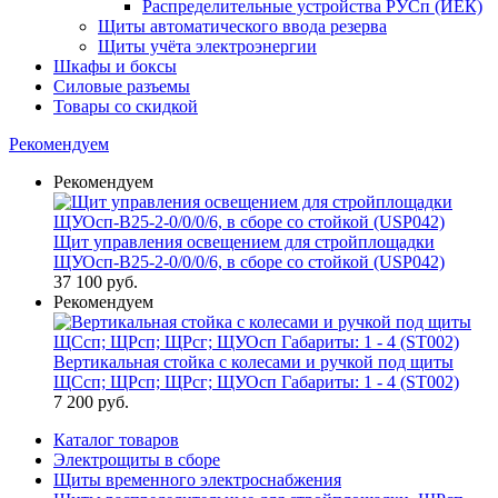
Распределительные устройства РУСп (ИЕК)
Щиты автоматического ввода резерва
Щиты учёта электроэнергии
Шкафы и боксы
Силовые разъемы
Товары со скидкой
Рекомендуем
Рекомендуем
Щит управления освещением для стройплощадки
ЩУОсп-В25-2-0/0/0/6, в сборе со стойкой (USP042)
37 100
руб.
Рекомендуем
Вертикальная стойка с колесами и ручкой под щиты
ЩСсп; ЩРсп; ЩРсг; ЩУОсп Габариты: 1 - 4 (ST002)
7 200
руб.
Каталог товаров
Электрощиты в сборе
Щиты временного электроснабжения