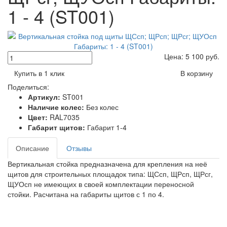
1 - 4 (ST001)
Цена:
5 100
руб.
Купить в 1 клик
В корзину
Поделиться:
Артикул:
ST001
Наличие колес:
Без колес
Цвет:
RAL7035
Габарит щитов:
Габарит 1-4
Описание
Отзывы
Вертикальная стойка предназначена для крепления на неё
щитов для строительных площадок типа: ЩСсп, ЩРсп, ЩРсг,
ЩУОсп не имеющих в своей комплектации переносной
стойки. Расчитана на габариты щитов с 1 по 4.
Toggle
navigati