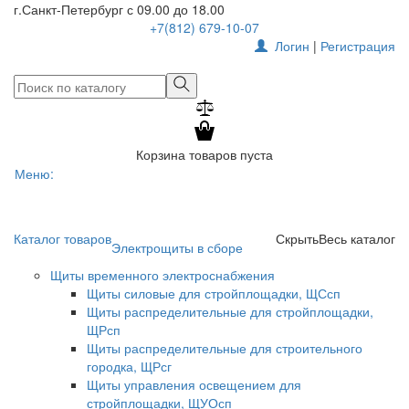
г.Санкт-Петербург
с 09.00 до 18.00
+7(812) 679-10-07
Логин
|
Регистрация
Корзина товаров пуста
Меню:
Toggle
navigati
Каталог товаров
Скрыть
Весь каталог
Электрощиты в сборе
Щиты временного электроснабжения
Щиты силовые для стройплощадки, ЩСсп
Щиты распределительные для стройплощадки,
ЩРсп
Щиты распределительные для строительного
городка, ЩРсг
Щиты управления освещением для
стройплощадки, ЩУОсп